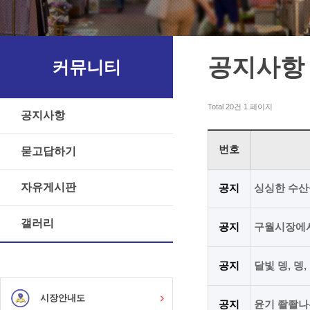
공지사항
커뮤니티
Total 20건
1 페이지
공지사항
번호
묻고답하기
자유게시판
공지
싱싱한 수산
갤러리
공지
구월시장에서
공지
달빛 뎅, 뎅
시장안내도
공지
윤기 좔좔나