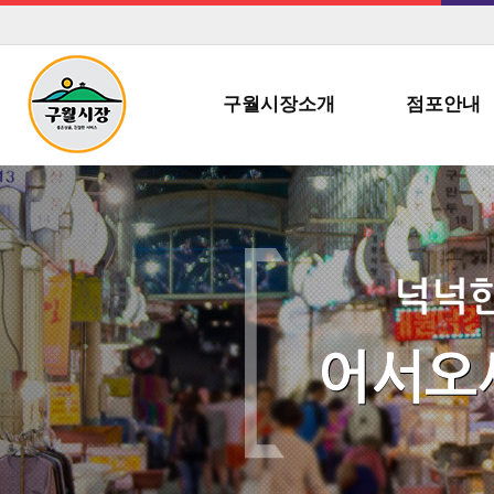
구월시장소개
점포안내