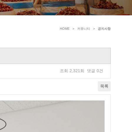
HOME
커뮤니티
공지사항
조회
2,321회
댓글
0건
목록