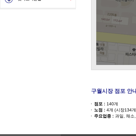
구월시장 점포 안
점포 :
140개
노점 :
4개 (시장134개
주요업종 :
과일, 채소,