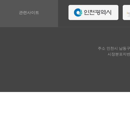
관련사이트
주소 인천시 남동구 호구
시장분포지번 인