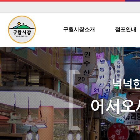
구월시장소개
점포안내