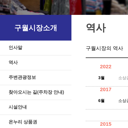
역사
구월시장소개
인사말
구월시장의 역사
역사
2022
주변관광정보
3월
소상
2017
찾아오시는 길(주차장 안내)
6월
소상
시설안내
온누리 상품권
2015