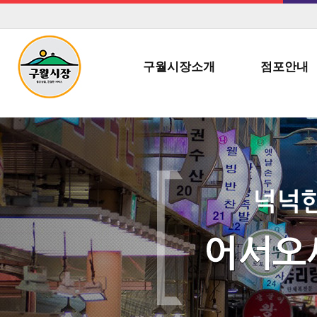
구월시장소개
점포안내